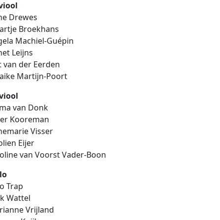
viool
ne Drewes
artje Broekhans
gela Machiel-Guépin
et Leijns
t van der Eerden
ike Martijn-Poort
viool
lma van Donk
ter Kooreman
nemarie Visser
olien Eijer
oline van Voorst Vader-Boon
lo
co Trap
k Wattel
ianne Vrijland