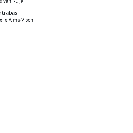
e van Kuijk
ntrabas
elle Alma-Visch