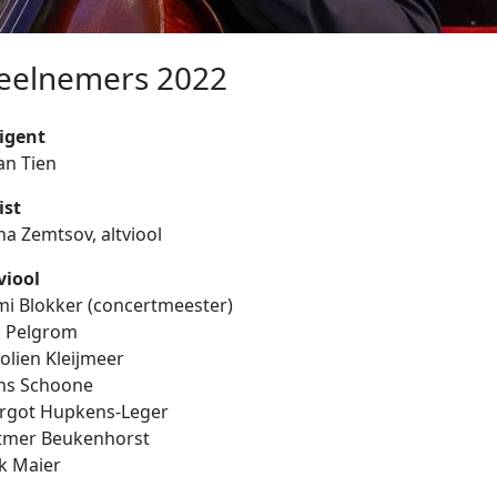
eelnemers 2022
igent
an Tien
ist
a Zemtsov, altviool
viool
i Blokker (concertmeester)
a Pelgrom
olien Kleijmeer
ns Schoone
rgot Hupkens-Leger
tmer Beukenhorst
rk Maier