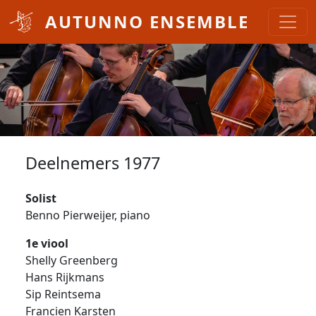
Overslaan en naar de inhoud gaan
AUTUNNO ENSEMBLE
Deelnemers 1977
Solist
Benno Pierweijer, piano
1e viool
Shelly Greenberg
Hans Rijkmans
Sip Reintsema
Francien Karsten