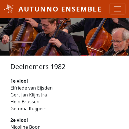
Overslaan en naar de inhoud gaan
AUTUNNO ENSEMBLE
Deelnemers 1982
1e viool
Elfriede van Eijsden
Gert Jan Klijnstra
Hein Brussen
Gemma Kuijpers
2e viool
Nicoline Boon