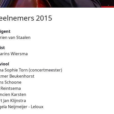
eelnemers 2015
igent
ien van Staalen
ist
arins Wiersma
viool
a Sophie Torn (concertmeester)
tmer Beukenhorst
ns Schoone
 Reintsema
ncien Karsten
t Jan Klijnstra
ela Neijmeijer - Leloux