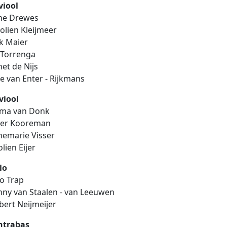
viool
ne Drewes
olien Kleijmeer
k Maier
 Torrenga
et de Nijs
je van Enter - Rijkmans
viool
lma van Donk
ter Kooreman
emarie Visser
olien Eijer
lo
o Trap
ny van Staalen - van Leeuwen
bert Neijmeijer
ntrabas