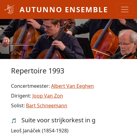
Overslaan en naar de inhoud gaan
AUTUNNO ENSEMBLE
Repertoire 1993
Concertmeester:
Albert Van Eeghen
Dirigent:
Joop Van Zon
Solist:
Bart Schneemann
Suite voor strijkorkest in g
🎵
Leoš Janáček (1854-1928)