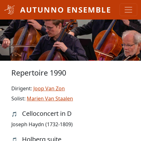
Overslaan en naar de inhoud gaan
AUTUNNO ENSEMBLE
Repertoire 1990
Dirigent:
Joop Van Zon
Solist:
Marien Van Staalen
Celloconcert in D
🎵
Joseph Haydn (1732-1809)
Holberg suite
🎵