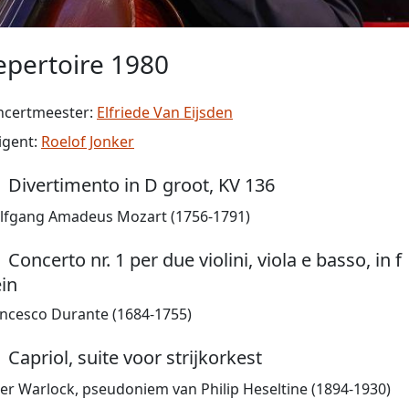
epertoire 1980
ncertmeester:
Elfriede Van Eijsden
igent:
Roelof Jonker
Divertimento in D groot, KV 136
lfgang Amadeus Mozart (1756-1791)
Concerto nr. 1 per due violini, viola e basso, in f
ein
ncesco Durante (1684-1755)
Capriol, suite voor strijkorkest
er Warlock, pseudoniem van Philip Heseltine (1894-1930)