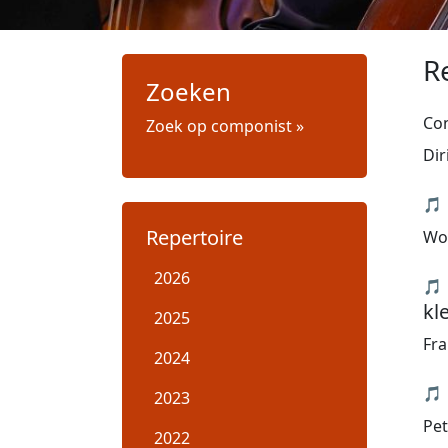
R
Zoeken
Co
Zoek op componist »
Dir
🎵
Repertoire
Wo
2026
🎵
kl
2025
Fra
2024
🎵
2023
Pet
2022